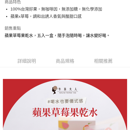
商品特色
Apple Pay
100%台灣好果，無咖啡因，無添加糖，無化學添加
蘋果x草莓，調和出誘人香氣與酸甜口感
街口支付
銷售重點
悠遊付
蘋果草莓果乾水，五入一盒，隨手泡隨時喝，讓水變好喝。
Google Pay
ATM付款
詳細說明
商品規格
相關推薦
運送方式
全家取貨付款
每筆NT$60，滿NT$899(含以上)免運費
付款後全家取貨
每筆NT$60，滿NT$899(含以上)免運費
萊爾富取貨付款
每筆NT$150