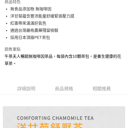
商品特色
Apple Pay
無食品添加物 無咖啡因
洋甘菊蘊含豐沛能量舒緩緊張壓力感
街口支付
紅棗帶來滿滿好氣色
悠遊付
通過台灣嚴格農藥殘留檢驗
採用日本頂級PET茶包
Google Pay
銷售重點
ATM付款
午茶夫人暢銷無咖啡因茶品，每袋內含10顆茶包，是養生健康的花
草茶。
運送方式
全家取貨付款
每筆NT$60，滿NT$899(含以上)免運費
詳細說明
商品規格
相關推薦
付款後全家取貨
每筆NT$60，滿NT$899(含以上)免運費
萊爾富取貨付款
每筆NT$150