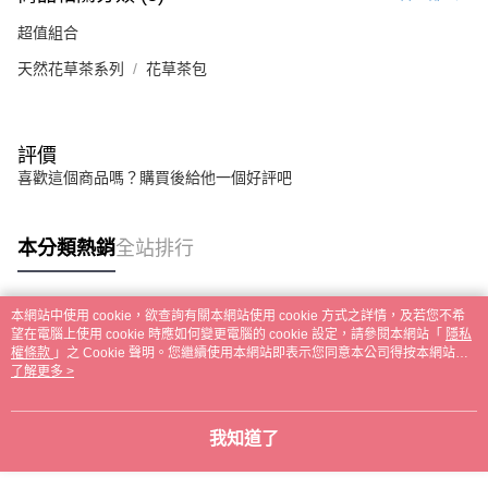
超值組合
天然花草茶系列
花草茶包
評價
喜歡這個商品嗎？購買後給他一個好評吧
本分類熱銷
全站排行
本網站中使用 cookie，欲查詢有關本網站使用 cookie 方式之詳情，及若您不希
熱門標籤
望在電腦上使用 cookie 時應如何變更電腦的 cookie 設定，請參閱本網站「
隱私
權條款
」之 Cookie 聲明。您繼續使用本網站即表示您同意本公司得按本網站使
用條款之 Cookie 聲明使用 cookie。
了解更多 >
我知道了