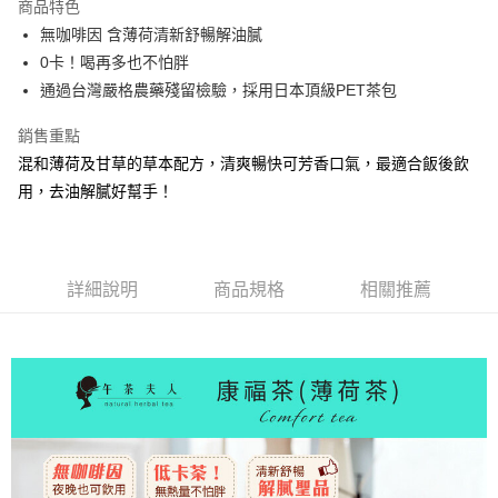
商品特色
Apple Pay
無咖啡因 含薄荷清新舒暢解油膩
0卡！喝再多也不怕胖
街口支付
通過台灣嚴格農藥殘留檢驗，採用日本頂級PET茶包
悠遊付
銷售重點
Google Pay
混和薄荷及甘草的草本配方，清爽暢快可芳香口氣，最適合飯後飲
用，去油解膩好幫手！
ATM付款
運送方式
全家取貨付款
詳細說明
商品規格
相關推薦
每筆NT$60，滿NT$899(含以上)免運費
付款後全家取貨
每筆NT$60，滿NT$899(含以上)免運費
萊爾富取貨付款
每筆NT$150