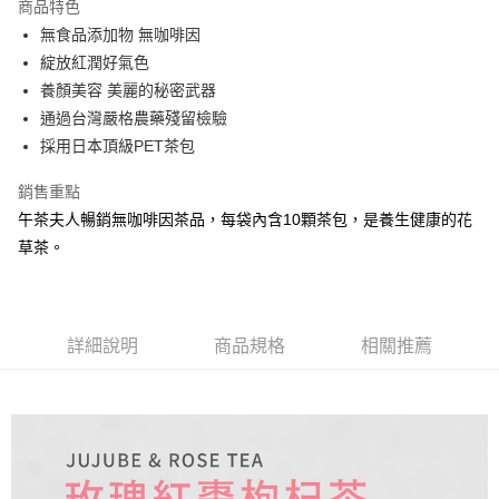
商品特色
Apple Pay
無食品添加物 無咖啡因
綻放紅潤好氣色
街口支付
養顏美容 美麗的秘密武器
悠遊付
通過台灣嚴格農藥殘留檢驗
採用日本頂級PET茶包
Google Pay
銷售重點
ATM付款
午茶夫人暢銷無咖啡因茶品，每袋內含10顆茶包，是養生健康的花
草茶。
運送方式
全家取貨付款
每筆NT$60，滿NT$899(含以上)免運費
詳細說明
商品規格
相關推薦
付款後全家取貨
每筆NT$60，滿NT$899(含以上)免運費
萊爾富取貨付款
每筆NT$150