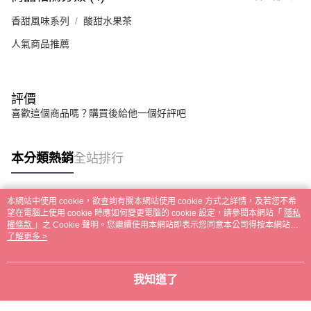
香甜風味系列
酸甜水果茶
人氣商品推薦
評價
喜歡這個商品嗎？購買後給他一個好評吧
本分類熱銷
全站排行
本網站中使用 cookie，欲查詢有關本網站使用 cookie 方式之詳情，及若您不希
熱門標籤
望在電腦上使用 cookie 時應如何變更電腦的 cookie 設定，請參閱本網站「
隱私
權條款
」之 Cookie 聲明。您繼續使用本網站即表示您同意本公司得按本網站使
用條款之 Cookie 聲明使用 cookie。
了解更多 >
我知道了