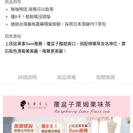
商品特色
Apple Pay
無咖啡因 夜晚可以飲用
僅8卡！輕鬆喝沒煩惱
街口支付
通過台灣嚴格農藥殘留檢驗，採用日本頂級PET茶包
悠遊付
銷售重點
Google Pay
上班這黨事Sam推薦，覆盆子酸甜爽口，搭配檸檬草及洛神花，寶
石般色澤看著美麗，喝著更美麗！
ATM付款
運送方式
全家取貨付款
詳細說明
商品規格
相關推薦
每筆NT$60，滿NT$899(含以上)免運費
付款後全家取貨
每筆NT$60，滿NT$899(含以上)免運費
萊爾富取貨付款
每筆NT$150