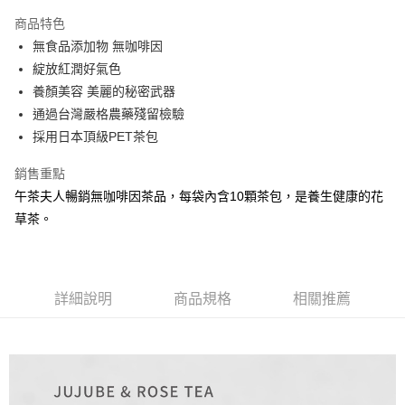
LINE Pay
商品特色
Apple Pay
無食品添加物 無咖啡因
綻放紅潤好氣色
街口支付
養顏美容 美麗的秘密武器
悠遊付
通過台灣嚴格農藥殘留檢驗
採用日本頂級PET茶包
Google Pay
銷售重點
ATM付款
午茶夫人暢銷無咖啡因茶品，每袋內含10顆茶包，是養生健康的花
草茶。
運送方式
全家取貨付款
每筆NT$60，滿NT$899(含以上)免運費
詳細說明
商品規格
相關推薦
付款後全家取貨
每筆NT$60，滿NT$899(含以上)免運費
萊爾富取貨付款
每筆NT$150